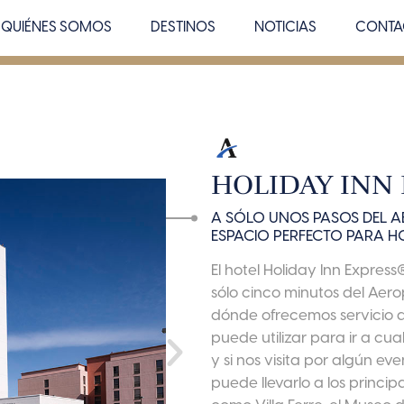
QUIÉNES SOMOS
DESTINOS
NOTICIAS
CONTA
HOLIDAY INN 
A SÓLO UNOS PASOS DEL AE
ESPACIO PERFECTO PARA H
El hotel Holiday Inn Expres
sólo cinco minutos del Aerop
dónde ofrecemos servicio 
puede utilizar para ir a cua
y si nos visita por algún e
puede llevarlo a los princi