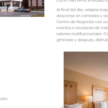
como Villa Ferre, el Museo d
Al final del día, relájese baj
descanse en cómodos y aco
Centro de Negocios con acc
eventos o reuniones de trab
salones multifuncionales. C
gimnasio y después, disfrut
osto