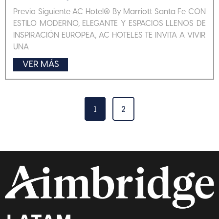
Previo Siguiente AC Hotel® By Marriott Santa Fe CON
ESTILO MODERNO, ELEGANTE Y ESPACIOS LLENOS DE
INSPIRACIÓN EUROPEA, AC HOTELES TE INVITA A VIVIR
UNA
VER MÁS
1
2