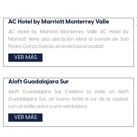
«
r
e
v
i
o
u
AC Hotel by Marriott Monterrey Valle
P
s
»
AC Hotel by Marriott Monterrey Valle AC Hotel by
Marriott tiene una ubicación ideal al sureste de San
Pedro Garza García, en la exclusiva ciudad
VER MÁS
Aloft Guadalajara Sur
Aloft Guadalajara Sur Celebra tu estilo en Aloft
Guadalajara Sur, un nuevo hotel al sur de la ciudad,
con un estilo único y una verdadera
VER MÁS