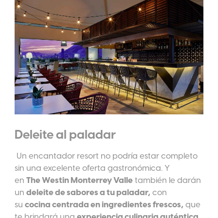
Deleite al paladar
Un encantador resort no podría estar completo
sin una excelente oferta gastronómica. Y
en
The Westin Monterrey Valle
también le darán
un
deleite de sabores a tu paladar,
con
su
cocina centrada en ingredientes frescos,
que
te brindará una
experiencia culinaria auténtica.